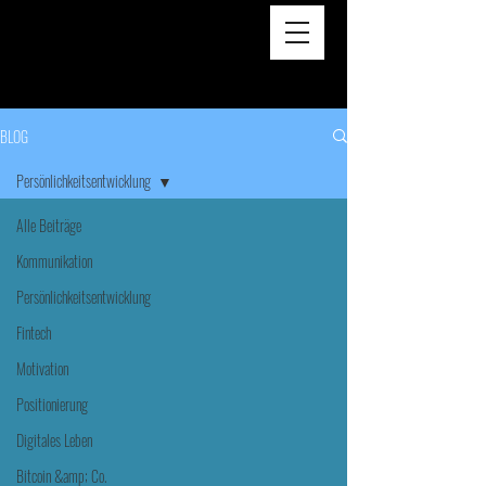
BLOG
Persönlichkeitsentwicklung
Alle Beiträge
Kommunikation
Persönlichkeitsentwicklung
Fintech
Motivation
Positionierung
Digitales Leben
Bitcoin &amp; Co.