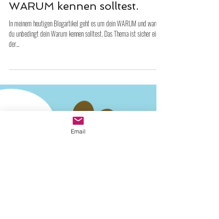
-
4. Okt. 2016
5 Min. Lesezeit
Warum du unbedingt dein
WARUM kennen solltest.
Email
In meinem heutigen Blogartikel geht es um dein WARUM und warum
du unbedingt dein Warum kennen solltest. Das Thema ist sicher eines
der...