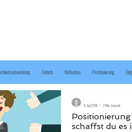
ichkeitsentwicklung
Fintech
Motivation
Positionierung
Dig
Geld
-
6. Juli 2016
3 Min. Lesezeit
Positionierung 
schaffst du es