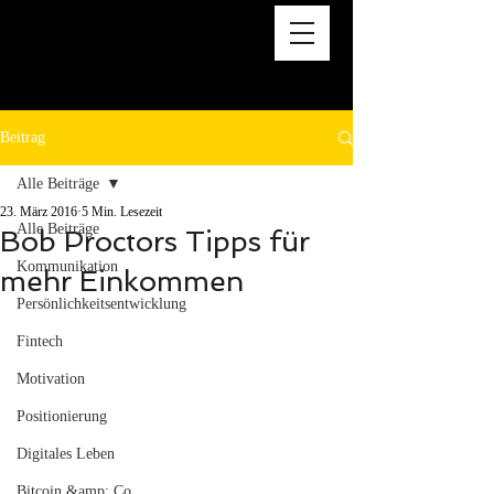
Beitrag
Alle Beiträge
23. März 2016
5 Min. Lesezeit
Alle Beiträge
Bob Proctors Tipps für
Kommunikation
mehr Einkommen
Persönlichkeitsentwicklung
Fintech
Motivation
Positionierung
Digitales Leben
Bitcoin &amp; Co.