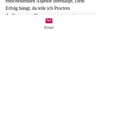
entscheidenden Aspekte überhaupt. Dein 
Erfolg hängt, da teile ich Proctors 
Auffassung vollkommen, stets zu einem 
gewissen Teil davon ab, wie vielen 
Email
Menschen du helfen kannst, mit dem, was 
du tust.
Bei der zweiten Gesetzmäßigkeit geht es 
darum, wie gut du bist, in dem Bereich, den 
du bearbeitest. Proctor gibt hierfür den Tipp: 
„Fokussiere dich auf deine Fähigkeiten. Du 
musst in deinem Bereich besser und sogar 
regelrecht ein Meister deines Faches werden.
Dieser Aspekt geht, nach Proctor, Hand in 
Hand mit seiner dritten Gesetzmäßigkeit: 
Der Frage, wie schwer du zu ersetzen bist.