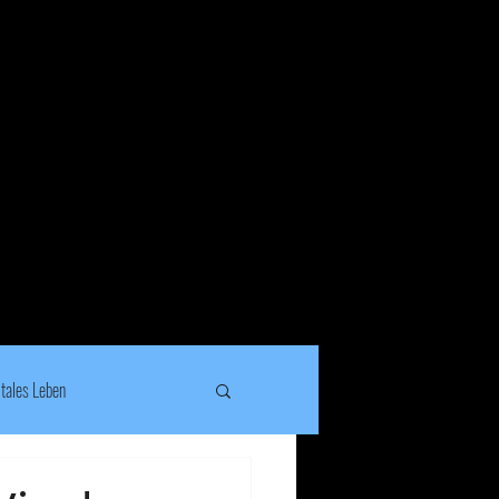
HOME
ÜBER HOLGER
KONTAKT
itales Leben