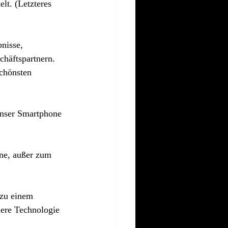
lt. (Letzteres 
nisse, 
häftspartnern. 
schönsten 
unser Smartphone 
ne, außer zum 
zu einem 
ere Technologie 