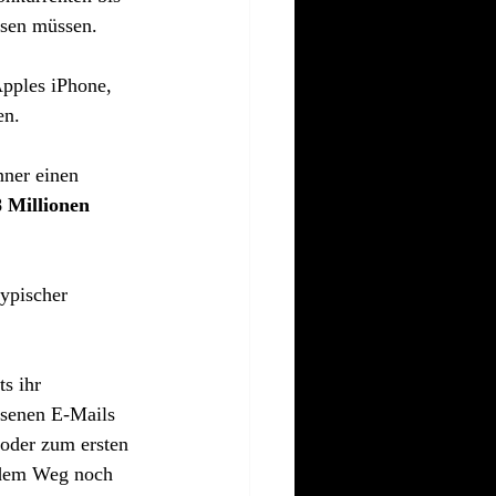
ssen müssen.
pples iPhone, 
en.
nner einen 
 Millionen 
ypischer 
s ihr 
esenen E-Mails 
oder zum ersten 
 dem Weg noch 