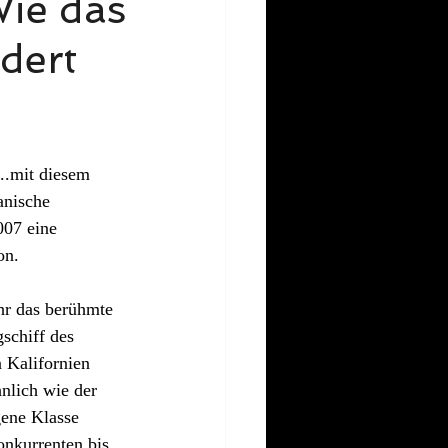
Wie das
dert
anische 
07 eine 
on. 
ahr das berühmte 
schiff des 
 Kalifornien 
nlich wie der 
ene Klasse 
onkurrenten bis 