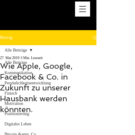
Beitrag
Alle Beiträge
27. Mai 2019
3 Min. Lesezeit
Alle Beiträge
Wie Apple, Google,
Kommunikation
Facebook & Co. in
Persönlichkeitsentwicklung
Zukunft zu unserer
Fintech
Hausbank werden
Motivation
könnten.
Positionierung
Digitales Leben
Bitcoin &amp; Co.