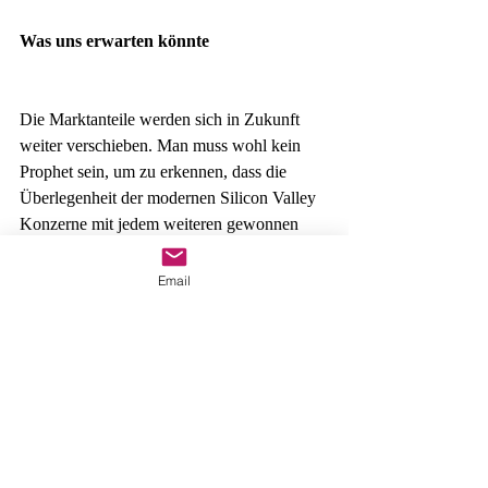
Was uns erwarten könnte
Die Marktanteile werden sich in Zukunft 
weiter verschieben. Man muss wohl kein 
Prophet sein, um zu erkennen, dass die 
Überlegenheit der modernen Silicon Valley 
Konzerne mit jedem weiteren gewonnen 
Kunden zunehmen wird. 
Email
Denn jeder Apple-, Amazon- oder 
Facebook Kunde und Nutzer ist zugleich 
ein potenzieller Kunde konzerneigener 
Finanzdienstleistungen. 
Schlussendlich wird das alte, bestehende 
Finanz-Ökosystem von den 
althergebrachten Strukturen entkoppelt 