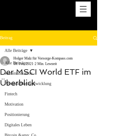
Beitrag
Alle Beiträge
Holger Malz für Vorsorge-Kompass.com
Alle Beiträge
10. Feb. 2021
2 Min. Lesezeit
Der MSCI World ETF im
Kommunikation
Überblick
Persönlichkeitsentwicklung
Fintech
Motivation
Positionierung
Digitales Leben
Bitcoin &amp; Co.