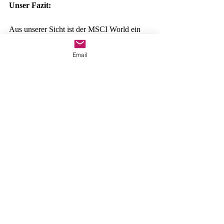
Unser Fazit: 
Aus unserer Sicht ist der MSCI World ein 
absolut solides Basis-Investment mit einigen 
der größten Titeln, die man handeln kann. 
Email
Die niedrige Kostenstruktur von in der 
Regel 0,30% (TER über den Anbieter 
Lyxor). Die starke US-amerikanische 
Gewichtung zeigt jedoch, das der MSCI 
World seinen Namen eigentlich zu unrecht 
trägt. Doch speziell für Anleger, die eine 
breite Streuung bevorzugen, kleine Nischen 
meiden wollen und die "großen" Titel mit 
an Bord haben möchten, ist der MSCI 
World ein tolles Anlageinstrument.
Disclaimer:
 Dieser Artikel stellt weder eine 
Anlageempfehlung, noch eine Beratung dar. 
Es wird keinerlei Haftung übernommen.