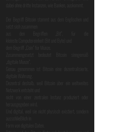
dabei ohne dritte Instanzen, wie Banken, auskommt.
Der Begriff Bitcoin stammt aus dem Englischen und
setzt sich zusammen
aus den Begriffen „Bit“, für die
kleinste Computereinheit (Bit und Byte) und
dem Begriff „Coin“ für Münze.
Zusammengesetzt bedeutet Bitcoin sinngemäß
„digitale Münze“.
Genau genommen ist Bitcoin eine dezentralisierte,
digitale Währung.
Dezentral deshalb, weil Bitcoin über ein weltweites
Netzwerk entsteht und
nicht von einer zentralen Instanz produziert oder
herausgegeben wird.
Und digital, weil sie nicht physisch existiert, sondern
ausschließlich in
Form von digitalen Daten.