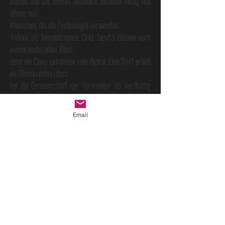
Bitcoin und das Bitcoin Netzwerk bestehen einzig und
alleine aus
Menschen, die die Technologie verwenden.
Anders als beispielsweise Gold, besitzt Bitcoin auch
keinen materiellen Wert,
denn die Coins existieren rein digital. Den Wert erhält
ein Bitcoin daher, dass
ihn die Gemeinschaft der Verwender als werthaltig
anerkennt (Angebot &
Nachfrage).
Email
Mittlerweile gibt es, parallel zu Bitcoin, mehrere
Tausend digitale Coins,
Bitcoin ist jedoch die bekannteste und weltweit
stärkste digitale Währung
mit dem größten Netzwerk an Unterstützern.
Anders als der Euro, werden Bitcoins nicht physisch
gedruckt oder von Zentralbanken erzeugt, sondern
dezentral von vielen Menschen rund um den Globus mit
Computerpower errechnet.