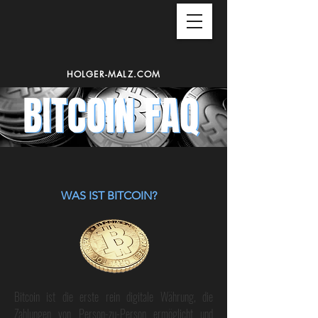
HOLGER-MALZ.COM
WAS IST BITCOIN?
Bitcoin ist die erste rein digitale Währung, die
Zahlungen von Person-zu-Person ermöglicht und