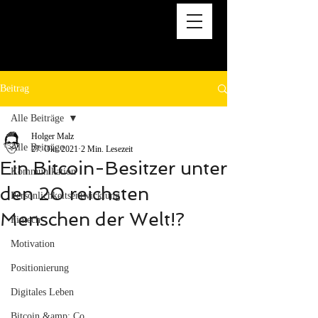
Beitrag
Alle Beiträge
Holger Malz
Alle Beiträge
27. Okt. 2021
2 Min. Lesezeit
Ein Bitcoin-Besitzer unter
Kommunikation
den 20 reichsten
Persönlichkeitsentwicklung
Menschen der Welt!?
Fintech
Motivation
Positionierung
Digitales Leben
Bitcoin &amp; Co.