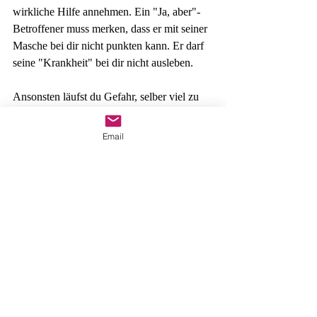
wirkliche Hilfe annehmen. Ein "Ja, aber"-
Betroffener muss merken, dass er mit seiner 
Masche bei dir nicht punkten kann. Er darf 
seine "Krankheit" bei dir nicht ausleben.
Ansonsten läufst du Gefahr, selber viel zu 
viel Kraft und Energie zu verlieren. Diese 
Menschen saugen dir förmlich die Energie 
Email
aus deinen Knochen.
Ein guter Tipp ist auch, dich von deiner 
Verantwortung den Betroffenen gegenüber 
zu lösen. Du trägst nicht die Verantwortung 
dafür, ob "Ja, aber"-Betroffene, etwas 
erreichen oder eben nicht. Ein solcher 
Mensch denkt in der Regel nicht wie du, er 
denkt nicht in konstruktiven 
Lösungsansätzen. Er hat nur die 