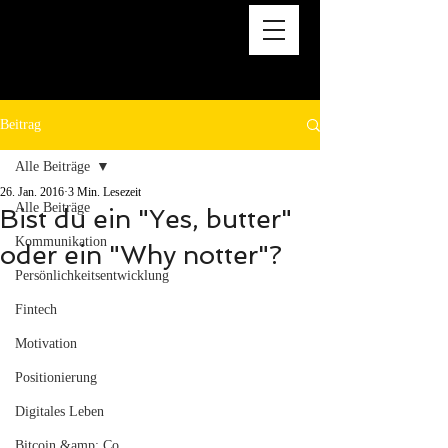
Beitrag
Alle Beiträge
26. Jan. 2016
3 Min. Lesezeit
Alle Beiträge
Bist du ein "Yes, butter"
Kommunikation
oder ein "Why notter"?
Persönlichkeitsentwicklung
Fintech
Motivation
Positionierung
Digitales Leben
Bitcoin &amp; Co.